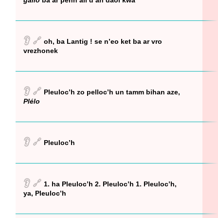
gallo
ba ar penn all d’an daol kwa
👂
🔗
oh, ba Lantig ! se n’eo ket ba ar vro
vrezhonek
👂
🔗
Pleuloc’h zo pelloc’h un tamm bihan aze,
Plélo
👂
🔗
Pleuloc’h
👂
🔗
1. ha Pleuloc’h 2. Pleuloc’h 1. Pleuloc’h,
ya, Pleuloc’h