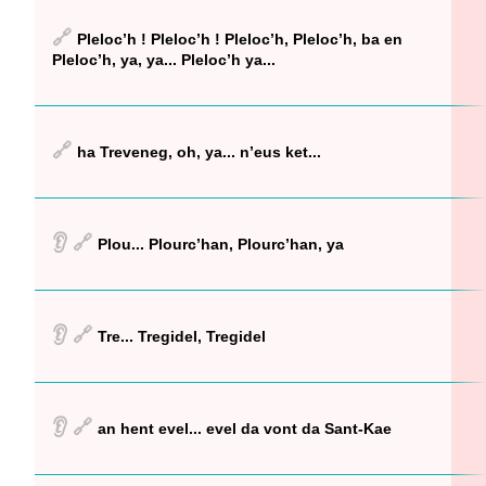
🔗
Pleloc’h ! Pleloc’h ! Pleloc’h, Pleloc’h, ba en
Pleloc’h, ya, ya... Pleloc’h ya...
🔗
ha Treveneg, oh, ya... n’eus ket...
👂
🔗
Plou... Plourc’han, Plourc’han, ya
👂
🔗
Tre... Tregidel, Tregidel
👂
🔗
an hent evel... evel da vont da Sant-Kae