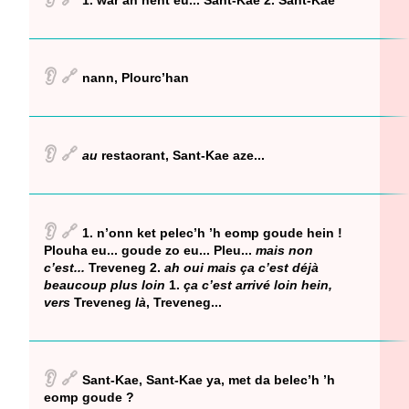
1. war an hent eu... Sant-Kae 2. Sant-Kae
👂
🔗
nann, Plourc’han
👂
🔗
au
restaorant, Sant-Kae aze...
👂
🔗
1. n’onn ket pelec’h ’h eomp goude hein !
Plouha eu... goude zo eu... Pleu...
mais non
c’est...
Treveneg 2.
ah oui mais ça c’est déjà
beaucoup plus loin
1.
ça c’est arrivé loin hein,
vers
Treveneg
là
, Treveneg...
👂
🔗
Sant-Kae, Sant-Kae ya, met da belec’h ’h
eomp goude ?