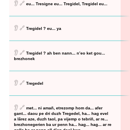
👂
🔗
eu... Tresigne eu... Tregidel, Tregidel eu...
👂
🔗
Tregidel ? eu... ya
👂
🔗
Tregidel ? ah ben nann... n’eo ket gou...
brezhonek
👂
🔗
Tregedel
👂
🔗
met... ni amañ, etrezomp hom da... afer
gant... daou pe dri duzh Tregedel, ha... hag evel
a lârez aze, duzh taol, pa vijemp o tebriñ, ar re...
brezhonegerien ba ur penn ha... hag... hag... ar re