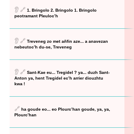
👂
🔗
1. Bringolo 2. Bringolo 1. Bringolo
peotramant Pleuloc’h
👂
🔗
Treveneg zo met añfin aze... a anavezan
nebeutoc’h du-se, Treveneg
👂
🔗
Sant-Kae eu... Tregidel ? ya... duzh Sant-
Anton ya, hent Tregidel ec’h arrier diouzhtu
kwa !
🔗
ha goude eo... eo Plourc’han goude, ya, ya,
Plourc’han