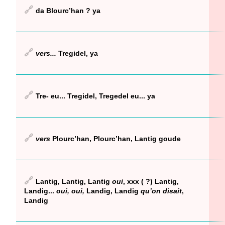
🔗
da Blourc’han ? ya
🔗
vers...
Tregidel, ya
🔗
Tre- eu... Tregidel, Tregedel eu... ya
🔗
vers
Plourc’han, Plourc’han, Lantig goude
🔗
Lantig, Lantig, Lantig
oui
, xxx ( ?) Lantig,
Landig...
oui, oui,
Landig, Landig
qu’on disait
,
Landig