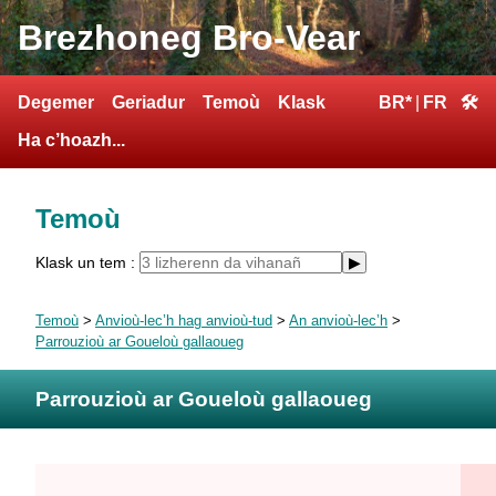
Brezhoneg Bro-Vear
Degemer
Geriadur
Temoù
Klask
BR*
|
FR
🛠
Ha c’hoazh...
Temoù
Klask un tem :
Temoù
>
Anvioù-lec’h hag anvioù-tud
>
An anvioù-lec’h
>
Parrouzioù ar Goueloù gallaoueg
Parrouzioù ar Goueloù gallaoueg