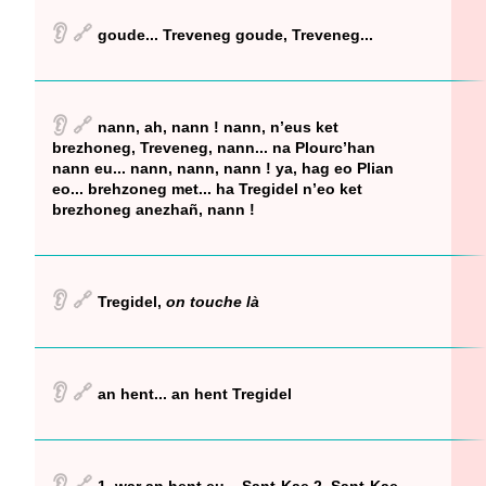
👂
🔗
goude... Treveneg goude, Treveneg...
👂
🔗
nann, ah, nann ! nann, n’eus ket
brezhoneg, Treveneg, nann... na Plourc’han
nann eu... nann, nann, nann ! ya, hag eo Plian
eo... brehzoneg met... ha Tregidel n’eo ket
brezhoneg anezhañ, nann !
👂
🔗
Tregidel,
on touche là
👂
🔗
an hent... an hent Tregidel
👂
🔗