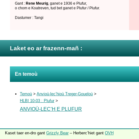
Gant :
Rene Meurig
,
ganet e 1936 e Plufur
,
o chom e Koatreven
,
tud bet ganet e Plufur / Plufur
.
Dastumer : Tangi
Laket eo ar frazenn-mañ :
En temoù
Temoù
>
Anvioù-lec’hioù Treger-Goueloù
>
HLBI 10-03 : Plufur
>
ANVIOÙ-LEC’H E PLUFUR
Kaset taer en-dro gant
Grizzly Bear
– Herberc’hiet gant
OVH