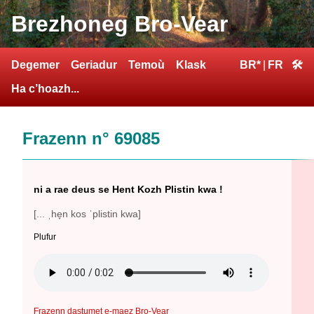
Brezhoneg Bro-Vear
Degemer
Geriadur
Temoù
Klask
BR*
|
FR
🛠
Ha c’hoazh...
Frazenn n° 69085
ni a rae deus se Hent Kozh Plistin kwa !
[... ˌhe̞n kos ˈplistin kwa]
Plufur
Frazenn dastumet e-maez Bro-Vear