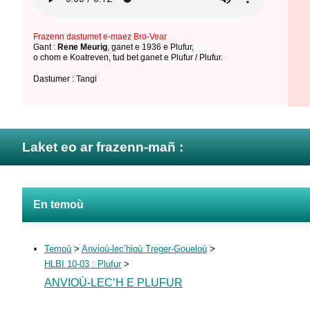
Frazenn dastumet e-maez Bro-Vear
Gant :
Rene Meurig
,
ganet e 1936 e Plufur
,
o chom e Koatreven
,
tud bet ganet e Plufur / Plufur
.
Dastumer : Tangi
Laket eo ar frazenn-mañ :
En temoù
Temoù
>
Anvioù-lec’hioù Treger-Goueloù
>
HLBI 10-03 : Plufur
>
ANVIOÙ-LEC’H E PLUFUR