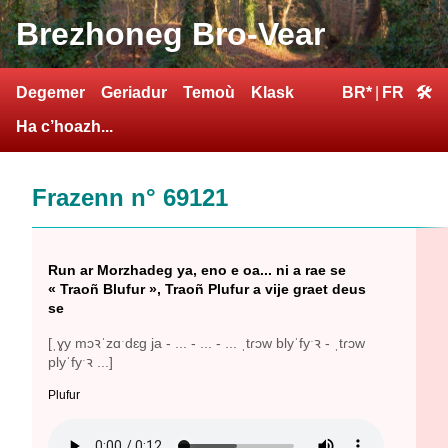
Brezhoneg Bro-Vear
Degemer
Geriadur
Temoù
Klask
BR*
|
FR
🛠
Ha c’hoazh...
Frazenn n° 69121
Run ar Morzhadeg ya, eno e oa... ni a rae se
« Traoñ Blufur », Traoñ Plufur a vije graet deus
se
[ˌɣy mɔꝛˈzɑˑdɛg ja - ... - ... - ... ˌtɾɔw blyˈfyˑꝛ - ˌtɾɔw
plyˈfyˑꝛ ...]
Plufur