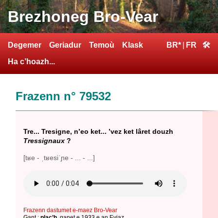
Brezhoneg Bro-Vear
Degemer
Geriadur
Temoù
Klask
BR*
|
FR
🛠
Ha c’hoazh...
Frazenn n° 79532
Tre... Tresigne, n’eo ket... ’vez ket lâret douzh
Tressignaux
?
[tʁe - ˌtʁesiˈɲe - ... - ...]
Frazenn dastumet e-maez Bro-Vear
Gant :
plac’h
,
ganet e 1933 e an Eviaz
,