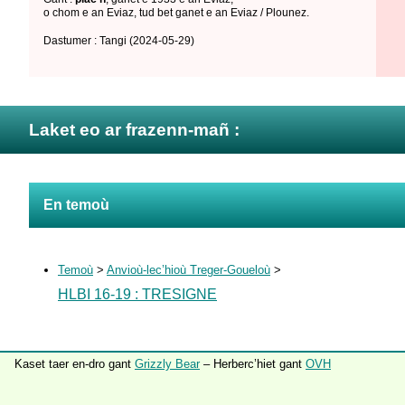
o chom e an Eviaz
,
tud bet ganet e an Eviaz / Plounez
.
Dastumer : Tangi
(2024-05-29)
Laket eo ar frazenn-mañ :
En temoù
Temoù
>
Anvioù-lec’hioù Treger-Goueloù
>
HLBI 16-19 : TRESIGNE
Kaset taer en-dro gant
Grizzly Bear
– Herberc’hiet gant
OVH