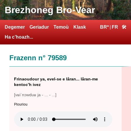
Brezhoneg Bro-Vear
Degemer
Geriadur
Temoù
Klask
BR*
|
FR
🛠
Ha c’hoazh...
Frazenn n° 79589
Frinaoudour ya, evel-se e lâran... lâran-me
kentoc’h ivez
[vʁiˈnɔwduʁ ja - ... - ...]
Plouriou