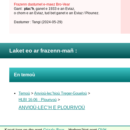
Frazenn dastumet e-maez Bro-Vear
Gant :
plac’h
,
ganet e 1933 e an Eviaz
,
o chom e an Eviaz
,
tud bet ganet e an Eviaz / Plounez
.
Dastumer : Tangi
(2024-05-29)
Laket eo ar frazenn-mañ :
En temoù
Temoù
>
Anvioù-lec’hioù Treger-Goueloù
>
HLBI 16-06 : Plourivoù
>
ANVIOÙ-LEC’H E PLOURIVOÙ
Kaset taer en-dro gant
Grizzly Bear
– Herberc’hiet gant
OVH