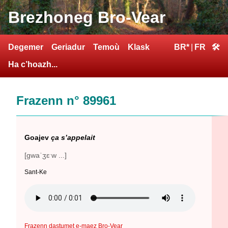
Brezhoneg Bro-Vear
Degemer
Geriadur
Temoù
Klask
BR*
|
FR
🛠
Ha c’hoazh...
Frazenn n° 89961
Goajev
ça s’appelait
[gwaˈʒɛˑw ...]
Sant-Ke
Frazenn dastumet e-maez Bro-Vear