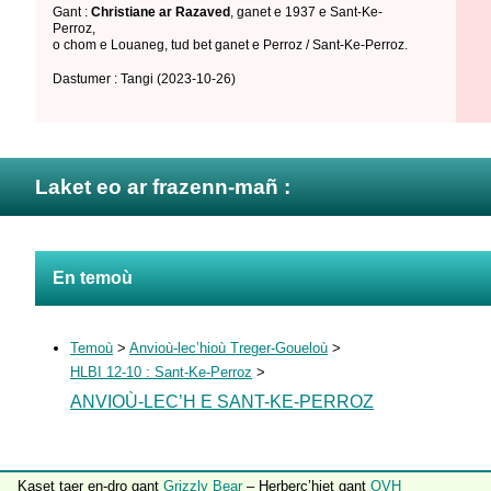
Gant :
Christiane ar Razaved
,
ganet e 1937 e Sant-Ke-
Perroz
,
o chom e Louaneg
,
tud bet ganet e Perroz / Sant-Ke-Perroz
.
Dastumer : Tangi
(2023-10-26)
Laket eo ar frazenn-mañ :
En temoù
Temoù
>
Anvioù-lec’hioù Treger-Goueloù
>
HLBI 12-10 : Sant-Ke-Perroz
>
ANVIOÙ-LEC’H E SANT-KE-PERROZ
Kaset taer en-dro gant
Grizzly Bear
– Herberc’hiet gant
OVH