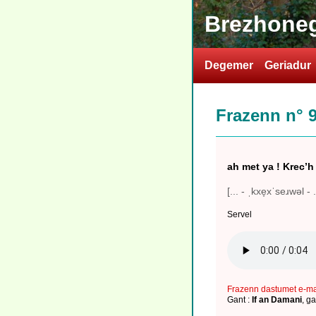
Brezhoneg
Degemer
Geriadur
Frazenn n° 
ah met ya ! Krec’h
[... - ˌkxe̞xˈseɹwəl - .
Servel
Frazenn dastumet e-m
Gant :
If an Damani
,
ga