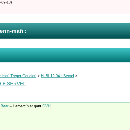
-09-13)
zenn-mañ :
c’hioù Treger-Goueloù
>
HLBI 12-04 : Servel
>
H E SERVEL
 Bear
– Herberc’hiet gant
OVH