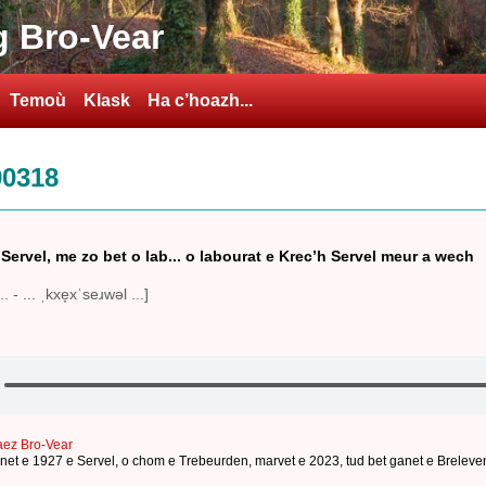
 Bro-Vear
Temoù
Klask
Ha c’hoazh...
90318
 Servel, me zo bet o lab... o labourat e Krec’h Servel meur a wech
.. - ... ˌkxe̞xˈseɹwəl ...]
aez Bro-Vear
net e 1927 e Servel
,
o chom e Trebeurden
,
marvet e 2023
,
tud bet ganet e Breleve