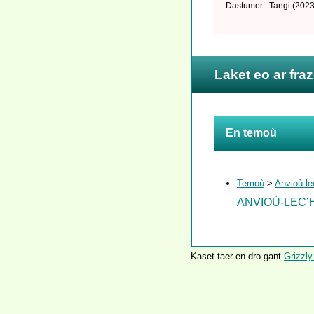
Dastumer : Tangi
(2023
Laket eo ar fra
En temoù
Temoù
>
Anvioù-le
ANVIOÙ-LEC’
Kaset taer en-dro gant
Grizzly