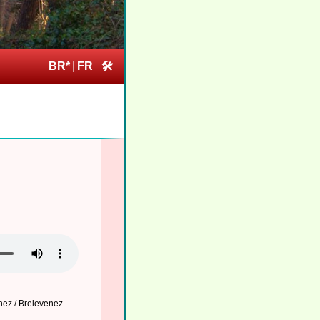
BR*
|
FR
🛠
nez / Brelevenez
.