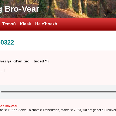
 Bro-Vear
Temoù
Klask
Ha c’hoazh...
90322
ivez ya, (d’an tuo... tuoed ?)
...]
aez Bro-Vear
net e 1927 e Servel
,
o chom e Trebeurden
,
marvet e 2023
,
tud bet ganet e Breleve