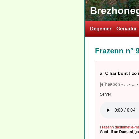
Brezhoneg
Degemer
Geriadur
Frazenn n° 
ar C’harrbont ! zo 
[əˈhaʀbõn - ... - ... - 
Servel
Frazenn dastumet e-m
Gant :
If an Damani
,
ga