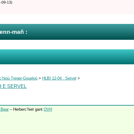
-09-13)
zenn-mañ :
c’hioù Treger-Goueloù
>
HLBI 12-04 : Servel
>
H E SERVEL
 Bear
– Herberc’hiet gant
OVH