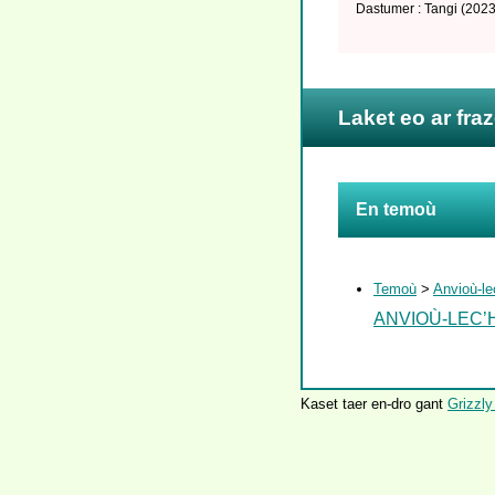
Dastumer : Tangi
(2023
Laket eo ar fra
En temoù
Temoù
>
Anvioù-le
ANVIOÙ-LEC’
Kaset taer en-dro gant
Grizzly