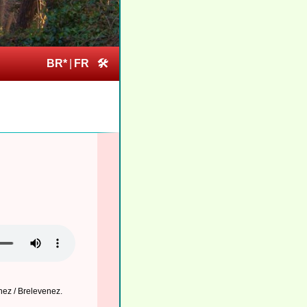
BR*
|
FR
🛠
nez / Brelevenez
.