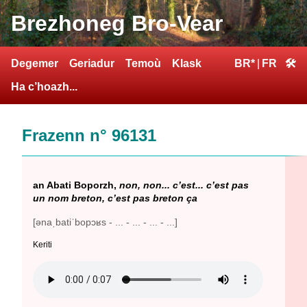
Brezhoneg Bro-Vear
Degemer
Geriadur
Temoù
Klask
BR*
|
FR
🛠
Ha c’hoazh...
Frazenn n° 96131
an Abati Boporzh,
non, non... c’est... c’est pas
un nom breton, c’est pas breton ça
[ənaˌbatiˈbopɔʁs - ... - ... - ... - ...]
Keriti