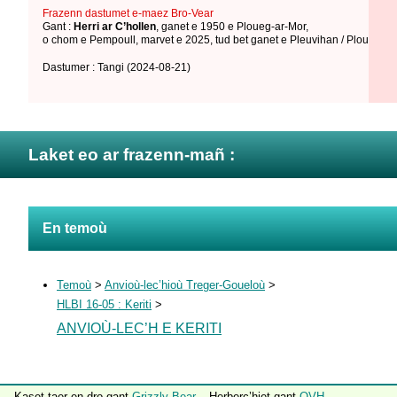
Frazenn dastumet e-maez Bro-Vear
Gant :
Herri ar C’hollen
,
ganet e 1950 e Ploueg-ar-Mor
,
o chom e Pempoull
,
marvet e 2025
,
tud bet ganet e Pleuvihan / Ploueg-ar
Dastumer : Tangi
(2024-08-21)
Laket eo ar frazenn-mañ :
En temoù
Temoù
>
Anvioù-lec’hioù Treger-Goueloù
>
HLBI 16-05 : Keriti
>
ANVIOÙ-LEC’H E KERITI
Kaset taer en-dro gant
Grizzly Bear
– Herberc’hiet gant
OVH