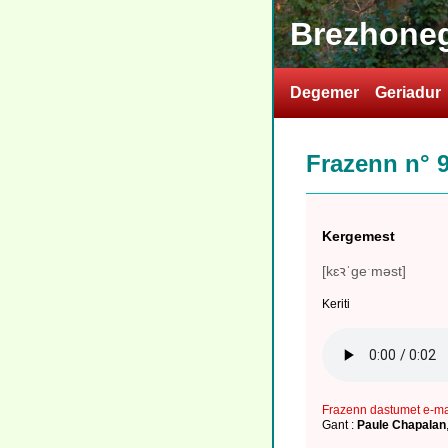
Brezhoneg
Degemer
Geriadur
Frazenn n° 
Kergemest
[kɛꝛˈgeˑməst]
Keriti
Frazenn dastumet e-m
Gant :
Paule Chapalan