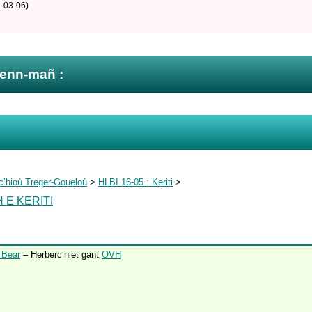
-03-06)
zenn-mañ :
c’hioù Treger-Goueloù
>
HLBI 16-05 : Keriti
>
 E KERITI
 Bear
– Herberc’hiet gant
OVH