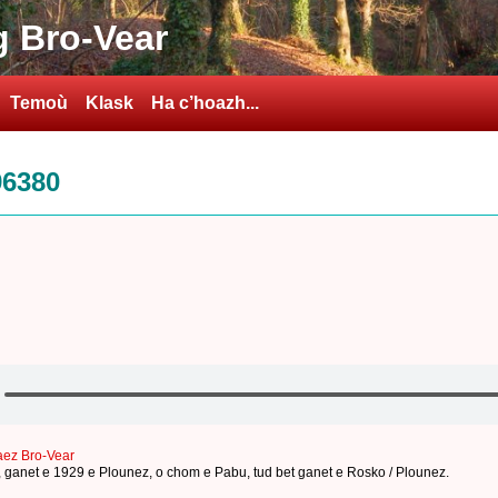
 Bro-Vear
Temoù
Klask
Ha c’hoazh...
96380
aez Bro-Vear
,
ganet e 1929 e Plounez
,
o chom e Pabu
,
tud bet ganet e Rosko / Plounez
.