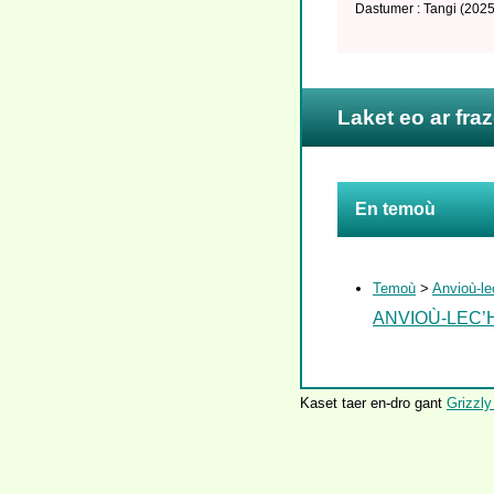
Dastumer : Tangi
(2025
Laket eo ar fra
En temoù
Temoù
>
Anvioù-le
ANVIOÙ-LEC’H
Kaset taer en-dro gant
Grizzly