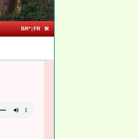
BR*
|
FR
🛠