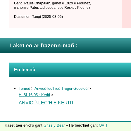
Gant :
Paule Chapalan
,
ganet e 1929 e Plounez
,
o chom e Pabu
,
tud bet ganet e Rosko / Plounez
.
Dastumer : Tangi
(2025-03-06)
Laket eo ar frazenn-mañ :
En temoù
Temoù
>
Anvioù-lec’hioù Treger-Goueloù
>
HLBI 16-05 : Keriti
>
ANVIOÙ-LEC’H E KERITI
Kaset taer en-dro gant
Grizzly Bear
– Herberc’hiet gant
OVH