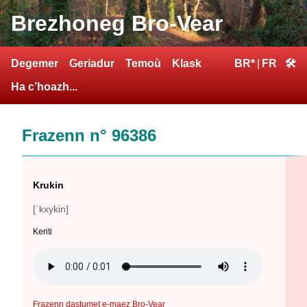
Brezhoneg Bro-Vear
Degemer
Geriadur
Temoù
Klask
BR*
|
FR
🛠
Ha c’hoazh...
Frazenn n° 96386
Krukin
[ˈkxykin]
Keriti
Frazenn dastumet e-maez Bro-Vear