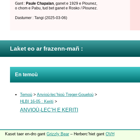
Gant :
Paule Chapalan
,
ganet e 1929 e Plounez
,
o chom e Pabu
,
tud bet ganet e Rosko / Plounez
.
Dastumer : Tangi
(2025-03-06)
Laket eo ar frazenn-mañ :
En temoù
Temoù
>
Anvioù-lec’hioù Treger-Goueloù
>
HLBI 16-05 : Keriti
>
ANVIOÙ-LEC’H E KERITI
Kaset taer en-dro gant
Grizzly Bear
– Herberc’hiet gant
OVH