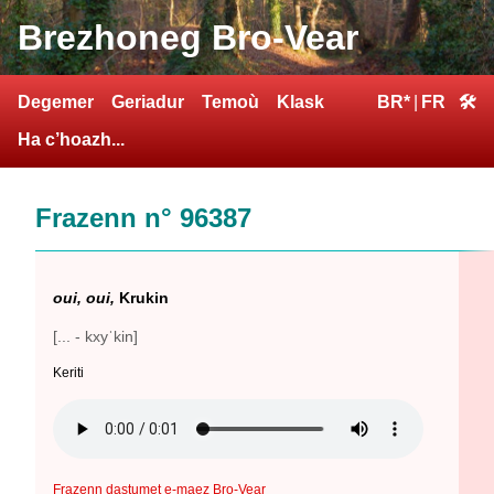
Brezhoneg Bro-Vear
Degemer
Geriadur
Temoù
Klask
BR*
|
FR
🛠
Ha c’hoazh...
Frazenn n° 96387
oui, oui,
Krukin
[... - kxyˈkin]
Keriti
Frazenn dastumet e-maez Bro-Vear