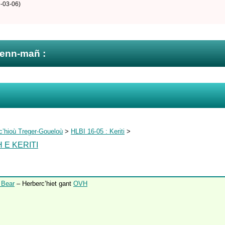
-03-06)
zenn-mañ :
c’hioù Treger-Goueloù
>
HLBI 16-05 : Keriti
>
 E KERITI
 Bear
– Herberc’hiet gant
OVH