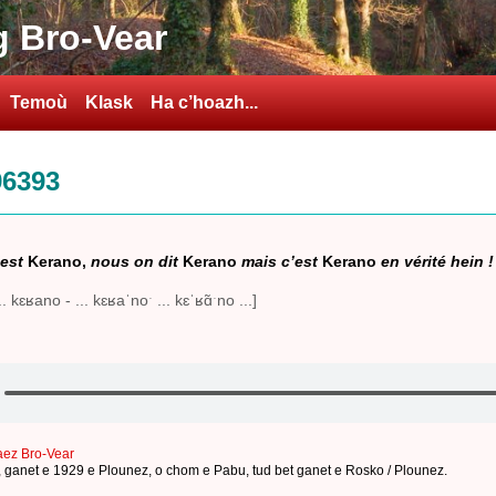
 Bro-Vear
Temoù
Klask
Ha c’hoazh...
96393
’est
Kerano,
nous on dit
Kerano
mais c’est
Kerano
en vérité hein !
. kɛʁano - ... kɛʁaˈnoˑ ... kɛˈʁɑ̃ˑno ...]
aez Bro-Vear
,
ganet e 1929 e Plounez
,
o chom e Pabu
,
tud bet ganet e Rosko / Plounez
.