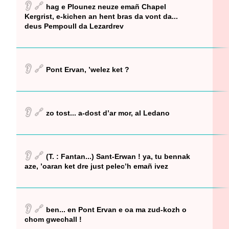
👂
🔗
hag e Plounez neuze emañ Chapel
Kergrist, e-kichen an hent bras da vont da...
deus Pempoull da Lezardrev
👂
🔗
Pont Ervan, ’welez ket ?
👂
🔗
zo tost... a-dost d’ar mor, al Ledano
👂
🔗
(T. : Fantan...) Sant-Erwan ! ya, tu bennak
aze, ’oaran ket dre just pelec’h emañ ivez
👂
🔗
ben... en Pont Ervan e oa ma zud-kozh o
chom gwechall !