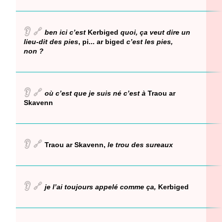
👂
🔗
ben ici c’est
Kerbiged
quoi, ça veut dire un
lieu-dit des pies
, pi... ar biged
c’est les pies,
non ?
👂
🔗
où c’est que je suis né c’est à
Traou ar
Skavenn
👂
🔗
Traou ar Skavenn,
le trou des sureaux
👂
🔗
je l’ai toujours appelé comme ça,
Kerbiged