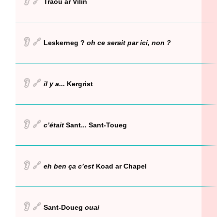
👂
🔗
Traou ar Vilin
👂
🔗
Leskerneg ?
oh ce serait par ici, non ?
👂
🔗
il y a...
Kergrist
👂
🔗
c’était
Sant... Sant-Toueg
👂
🔗
eh ben ça c’est
Koad ar Chapel
👂
🔗
Sant-Doueg
ouai