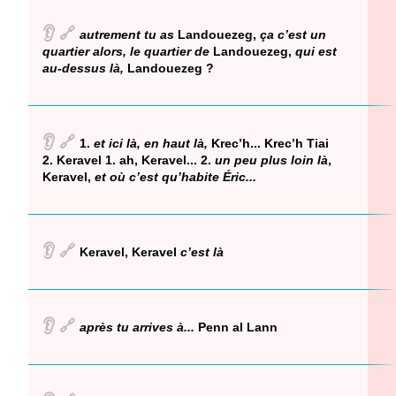
👂
🔗
autrement tu as
Landouezeg,
ça c’est un
quartier alors, le quartier de
Landouezeg,
qui est
au-dessus là,
Landouezeg ?
👂
🔗
1.
et ici là, en haut là,
Krec’h... Krec’h Tiai
2. Keravel 1. ah, Keravel... 2.
un peu plus loin là
,
Keravel,
et où c’est qu’habite Éric...
👂
🔗
Keravel, Keravel
c’est là
👂
🔗
après tu arrives à...
Penn al Lann