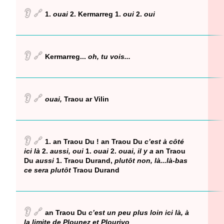
👂
🔗
1.
ouai
2. Kermarreg 1.
oui
2.
oui
👂
🔗
Kermarreg...
oh, tu vois...
👂
🔗
ouai,
Traou ar Vilin
👂
🔗
1. an Traou Du ! an Traou Du
c’est à côté
ici là
2.
aussi, oui
1.
ouai
2.
ouai, il y a
an Traou
Du
aussi
1. Traou Durand,
plutôt non, là...là-bas
ce sera plutôt
Traou Durand
👂
🔗
an Traou Du
c’est un peu plus loin ici là, à
la limite de Plounez et Plourivo