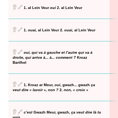
👂
🔗
1. al Lein Veur
oui
2. al Lein Veur
👂
🔗
1.
ouai,
al Lein Veur 2.
ouai,
al Lein Veur
👂
🔗
oui, qui va à gauche et l’autre qui va à
droite, qui arrive à... à... comment ?
Kroaz
Barilhel
👂
🔗
1. Kroaz ar Meur,
oui
, gwazh... gwazh
ça
veut dire « lavoir », non ?
2.
non, « croix »
👂
🔗
c’est
Gwazh Meur, gwazh,
ça veut dire là tu
vois