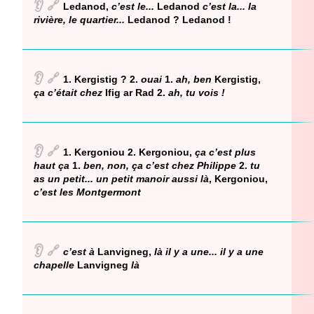
👂
🔗
Ledanod,
c’est le...
Ledanod
c’est la... la
rivière, le quartier...
Ledanod ? Ledanod !
👂
🔗
1. Kergistig ? 2.
ouai
1.
ah, ben
Kergistig,
ça c’était chez
Ifig ar Rad 2.
ah, tu vois !
👂
🔗
1. Kergoniou 2. Kergoniou,
ça c’est plus
haut ça
1.
ben, non, ça c’est chez Philippe
2.
tu
as un petit... un petit manoir aussi là
, Kergoniou,
c’est les Montgermont
👂
🔗
c’est à
Lanvigneg,
là il y a une... il y a une
chapelle
Lanvigneg
là