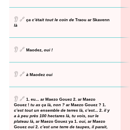
👂
🔗
ça c’était tout le coin de
Traou ar Skavenn
là
👂
🔗
Maodez,
oui !
👂
🔗
à
Maodez
oui
👂
🔗
1. eu... ar Maezo Gouez 2. ar Maezo
Gouez !
tu as ça là, non ?
ar Maezo Gouez ? 1.
c’est tout un ensemble de terres là, c’est...
2.
il y
a à peu près 100 hectares là, tu vois, sur le
plateau là,
ar Maezo Gouez ya 1.
oui,
ar Maezo
Gouez
oui
2.
c’est une terre de taupes, il parait,