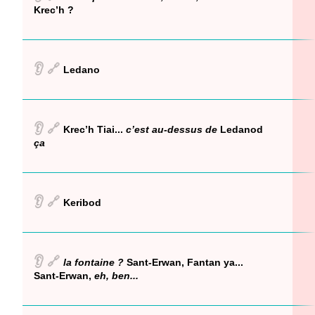
Krec’h ?
👂
🔗
Ledano
👂
🔗
Krec’h Tiai...
c’est au-dessus de
Ledanod
ça
👂
🔗
Keribod
👂
🔗
la fontaine ?
Sant-Erwan, Fantan ya...
Sant-Erwan,
eh, ben...