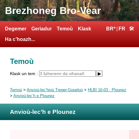
Brezhoneg Bro-Vear
Degemer
Geriadur
Temoù
Klask
BR*
|
FR
🛠
Ha c’hoazh...
Temoù
Klask un tem :
Temoù
>
Anvioù-lec’hioù Treger-Goueloù
>
HLBI 16-03 : Plounez
>
Anvioù-lec’h e Plounez
Anvioù-lec’h e Plounez