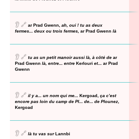
👂
🔗
ar Prad Gwenn,
ah, oui ! tu as deux
fermes... deux ou trois fermes,
ar Prad Gwenn
là
👂
🔗
tu as un petit manoir aussi là, à côté de
ar
Prad Gwenn
là, entre... entre
Kerlouri
et...
ar Prad
Gwenn
👂
🔗
il y a... un nom qui me...
Kergoad,
ça c’est
encore pas loin du camp de Pl... de... de Plounez
,
Kergoad
👂
🔗
là tu vas sur
Lannbi