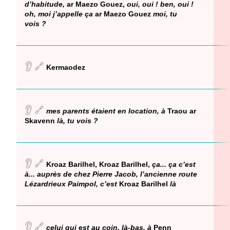
d’habitude,
ar Maezo Gouez,
oui, oui ! ben, oui !
oh, moi j’appelle ça
ar Maezo Gouez
moi, tu
vois ?
👂
🔗
Kermaodez
👂
🔗
mes parents étaient en location, à
Traou ar
Skavenn
là, tu vois ?
👂
🔗
Kroaz Barilhel, Kroaz Barilhel,
ça... ça c’est
à... auprès de chez Pierre Jacob, l’ancienne route
Lézardrieux Paimpol, c’est
Kroaz Barilhel
là
👂
🔗
celui qui est au coin, là-bas, à
Penn