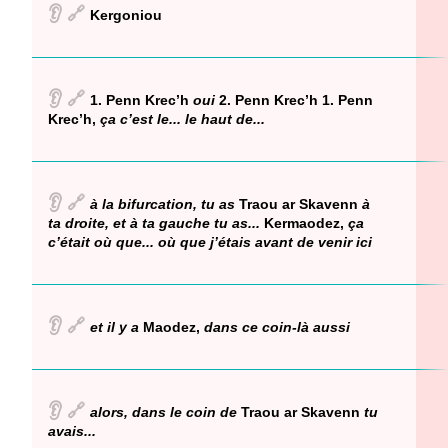
👂
🔗
Kergoniou
👂
🔗
1. Penn Krec’h
oui
2. Penn Krec’h 1. Penn
Krec’h,
ça c’est le... le haut de...
👂
🔗
à la bifurcation, tu as
Traou ar Skavenn
à
ta droite, et à ta gauche tu as...
Kermaodez,
ça
c’était où que... où que j’étais avant de venir ici
👂
🔗
et il y a
Maodez,
dans ce coin-là aussi
👂
🔗
alors, dans le coin de
Traou ar Skavenn
tu
avais...