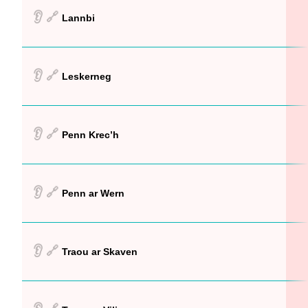
👂
🔗
Lannbi
👂
🔗
Leskerneg
👂
🔗
Penn Krec’h
👂
🔗
Penn ar Wern
👂
🔗
Traou ar Skaven