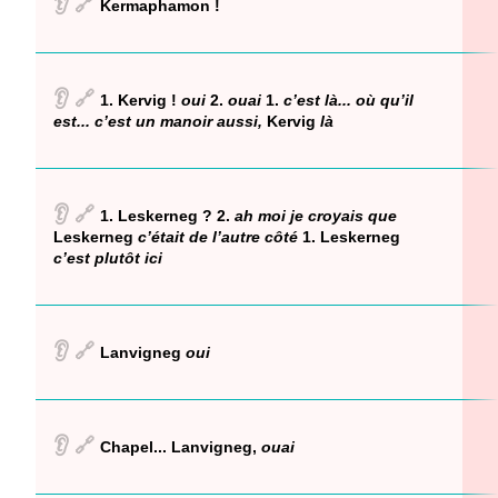
👂
🔗
Kermaphamon !
👂
🔗
1. Kervig !
oui
2.
ouai
1.
c’est là... où qu’il
est... c’est un manoir aussi,
Kervig
là
👂
🔗
1. Leskerneg ? 2.
ah moi je croyais que
Leskerneg
c’était de l’autre côté
1. Leskerneg
c’est plutôt ici
👂
🔗
Lanvigneg
oui
👂
🔗
Chapel... Lanvigneg,
ouai