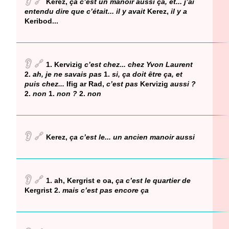
👂
🔗
Kerez,
ça c’est un manoir aussi ça, et... j’ai
entendu dire que c’était... il y avait
Kerez,
il y a
Keribod...
👂
🔗
1. Kervizig
c’est chez... chez Yvon Laurent
2.
ah, je ne savais pas
1.
si, ça doit être ça, et
puis chez...
Ifig ar Rad,
c’est pas
Kervizig
aussi ?
2.
non
1.
non ?
2.
non
👂
🔗
Kerez,
ça c’est le... un ancien manoir aussi
👂
🔗
1. ah, Kergrist e oa,
ça c’est le quartier de
Kergrist 2.
mais c’est pas encore ça