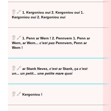
👂
🔗
1. Kergoniou
oui
2. Kergoniou
oui
1.
Kergoniou
oui
2. Kergoniou
oui
👂
🔗
1. Penn ar Wern ! 2. Pennvern 1. Penn ar
Wern, ar Wern...
c’est pas
Pennvern, Penn ar
Wern !
👂
🔗
ar Stank Nevez,
c’est
ar Stank,
ça c’est
un... un petit... une petite mare quoi
👂
🔗
Kergoniou !