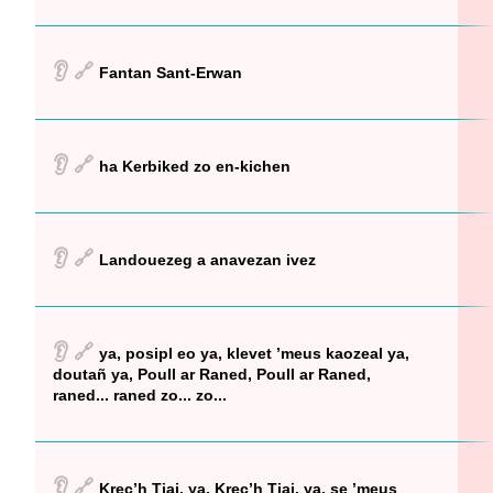
👂
🔗
Fantan Sant-Erwan
👂
🔗
ha Kerbiked zo en-kichen
👂
🔗
Landouezeg a anavezan ivez
👂
🔗
ya, posipl eo ya, klevet ’meus kaozeal ya,
doutañ ya, Poull ar Raned, Poull ar Raned,
raned... raned zo... zo...
👂
🔗
Krec’h Tiai, ya, Krec’h Tiai, ya, se ’meus