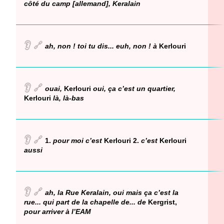
côté du camp [allemand], Keralain
👂
🔗
ah, non ! toi tu dis... euh, non ! à
Kerlouri
👂
🔗
ouai,
Kerlouri
oui, ça c’est un quartier,
Kerlouri
là, là-bas
👂
🔗
1.
pour moi c’est
Kerlouri 2.
c’est
Kerlouri
aussi
👂
🔗
ah, la Rue Keralain, oui mais ça c’est la
rue... qui part de la chapelle de... de
Kergrist,
pour arriver à l’EAM