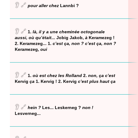
👂
🔗
pour aller chez
Lannbi ?
👂
🔗
1.
là, il y a une cheminée octogonale
aussi, où qu’était...
Jobig Jakob,
à
Keramezeg !
2. Keramezeg... 1.
c’est ça, non ? c’est ça, non ?
Keramezeg,
oui
👂
🔗
1.
où est chez les Rolland
2.
non, ça c’est
Kervig
ça
1. Kervig ! 2. Kervig
c’est plus haut ça
👂
🔗
hein ?
Les... Leskerneg ?
non !
Lesverneg...