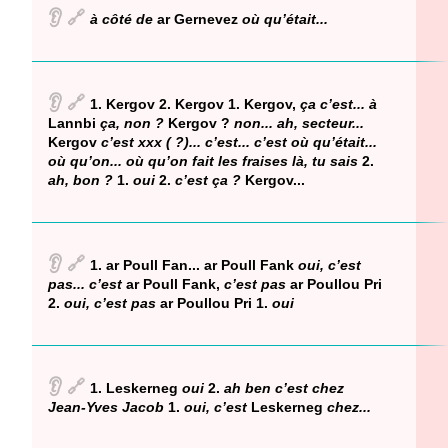
👂
🔗
à côté de
ar Gernevez
où qu’était...
👂
🔗
1. Kergov 2. Kergov 1. Kergov,
ça c’est... à
Lannbi
ça, non ?
Kergov ?
non... ah, secteur...
Kergov
c’est xxx ( ?)... c’est... c’est où qu’était...
où qu’on... où qu’on fait les fraises là, tu sais
2.
ah, bon ?
1.
oui
2.
c’est ça ?
Kergov...
👂
🔗
1. ar Poull Fan... ar Poull Fank
oui, c’est
pas... c’est
ar Poull Fank,
c’est pas
ar Poullou Pri
2.
oui, c’est pas
ar Poullou Pri 1.
oui
👂
🔗
1. Leskerneg
oui
2.
ah ben c’est chez
Jean-Yves Jacob
1.
oui, c’est
Leskerneg
chez...