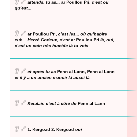
👂
🔗
attends, tu as...
ar Poullou Pri,
c’est où
qu’est...
👂
🔗
ar Poullou Pri,
c’est les... où qu’habite
euh... Hervé Gorieux, c’est
ar Poullou Pri
là, oui,
c’est un coin très humide là tu vois
👂
🔗
et après tu as
Penn al Lann, Penn al Lann
et il y a un ancien manoir là aussi là
👂
🔗
Keralain c’est à côté de
Penn al Lann
👂
🔗
1. Kergoad 2. Kergoad
oui