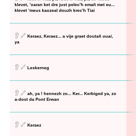
klevet, ’oaran ket dre just pelec’h emañ met eu...
klevet ’meus kaozeal douzh krec’h Tiai
👂
🔗
Keraez, Keraez... a vije graet doutañ
ouai
,
ya
👂
🔗
Leskerneg
👂
🔗
ah, ya ! hennezh zo... Ker... Kerbiged ya, zo
a-dost da Pont Erwan
👂
🔗
Keraez