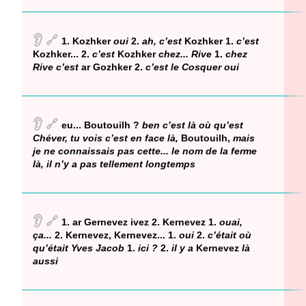
👂
🔗
1. Kozhker
oui
2.
ah, c’est
Kozhker 1.
c’est
Kozhker... 2.
c’est
Kozhker
chez... Rive
1.
chez
Rive c’est
ar Gozhker 2.
c’est le Cosquer oui
👂
🔗
eu... Boutouilh ?
ben c’est là où qu’est
Chéver, tu vois c’est en face là,
Boutouilh,
mais
je ne connaissais pas cette... le nom de la ferme
là, il n’y a pas tellement longtemps
👂
🔗
1. ar Gernevez ivez 2. Kernevez 1.
ouai,
ça...
2. Kernevez, Kernevez... 1.
oui
2.
c’était où
qu’était Yves Jacob
1.
ici ?
2.
il y a
Kernevez
là
aussi