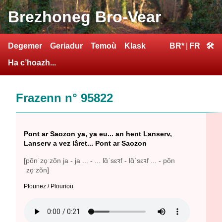
Brezhoneg Bro-Vear
Degemer
Geriadur
Temoù
Klask
BR*
|
FR
🛠
Ha c’hoazh...
Frazenn n° 95822
Pont ar Saozon ya, ya eu... an hent Lanserv,
Lanserv a vez lâret... Pont ar Saozon
[põnˈzo̞ˑzõn ja - ja ... - ... lɑ̃ˈsɛꝛf - lɑ̃ˈsɛꝛf ... - põn
ˈzo̞ˑzõn]
Plounez / Plouriou