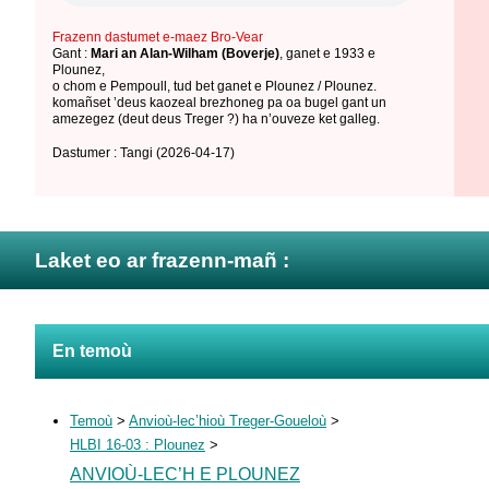
Frazenn dastumet e-maez Bro-Vear
Gant :
Mari an Alan-Wilham (Boverje)
,
ganet e 1933 e
Plounez
,
o chom e Pempoull
,
tud bet ganet e Plounez / Plounez
.
komañset ’deus kaozeal brezhoneg pa oa bugel gant un
amezegez (deut deus Treger ?) ha n’ouveze ket galleg.
Dastumer : Tangi
(2026-04-17)
Laket eo ar frazenn-mañ :
En temoù
Temoù
>
Anvioù-lec’hioù Treger-Goueloù
>
HLBI 16-03 : Plounez
>
ANVIOÙ-LEC’H E PLOUNEZ