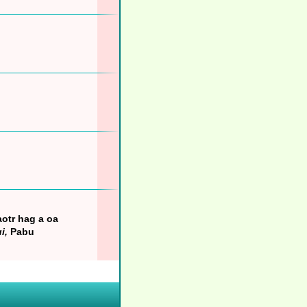
aotr hag a oa
i,
Pabu