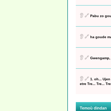
👂
🔗
Pabu zo go
👂
🔗
ha goude ma
👂
🔗
Gwengamp,
👂
🔗
1. oh... Uje
etre Tre... Tre... 
Temoù dindan