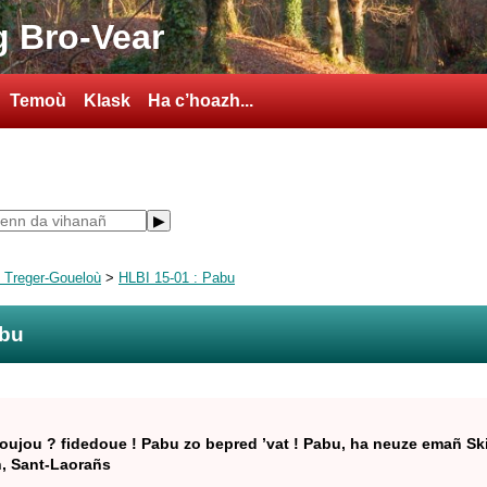
 Bro-Vear
Temoù
Klask
Ha c’hoazh...
ù Treger-Goueloù
>
HLBI 15-01 : Pabu
abu
roujou ? fidedoue ! Pabu zo bepred ’vat ! Pabu, ha neuze emañ Sk
h, Sant-Laorañs