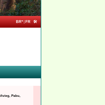
BR*
|
FR
🛠
iñvieg, Pabu,