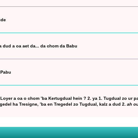
ude
 dud a oa aet da... da chom da Babu
 Pabu
n Loyer a oa o chom ’ba Kertugdual hein ? 2. ya 1. Tugdual zo ur p
Tregedel ha Tresigne, ’ba en Tregedel zo Tugdual, kalz a dud 2.
ah ou