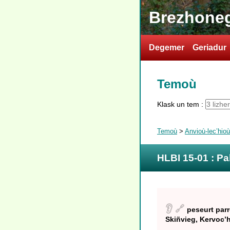
Brezhoneg
Degemer
Geriadur
Temoù
Klask un tem :
Temoù
>
Anvioù-lec’hio
HLBI 15-01 : P
👂
🔗
peseurt par
Skiñvieg, Kervoc’