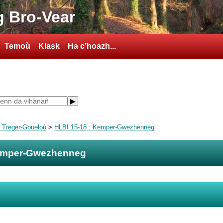
 Bro-Vear
Temoù
Klask
Ha c’hoazh...
ù Treger-Goueloù
>
HLBI 15-18 : Kemper-Gwezhenneg
Kemper-Gwezhenneg