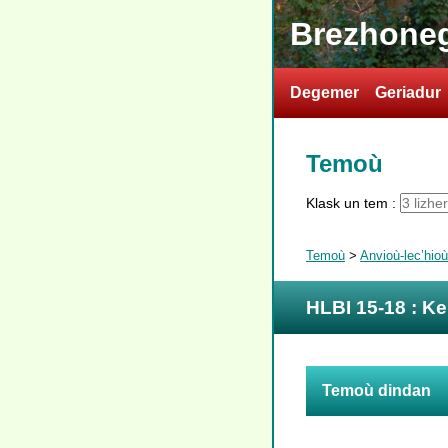
Brezhoneg
Degemer
Geriadur
Temoù
Klask un tem :
Temoù
>
Anvioù-lec’hio
HLBI 15-18 : 
Temoù dindan