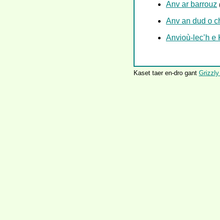
Anv ar barrouz
Anv an dud o 
Anvioù-lec’h 
Kaset taer en-dro gant
Grizzly