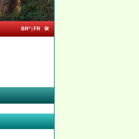
BR*
|
FR
🛠