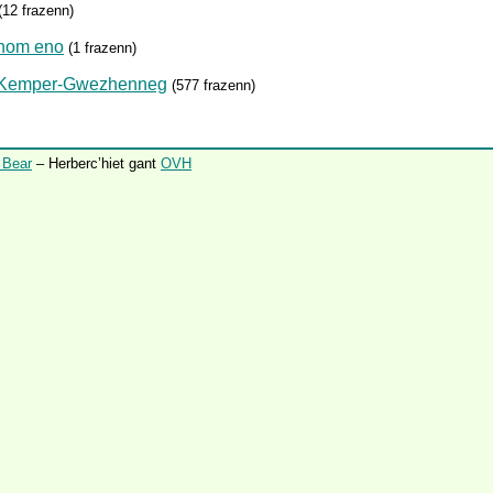
(12 frazenn)
chom eno
(1 frazenn)
e Kemper-Gwezhenneg
(577 frazenn)
 Bear
– Herberc’hiet gant
OVH