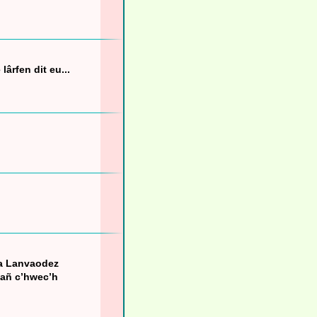
ârfen dit eu...
 da Lanvaodez
zañ c’hwec’h