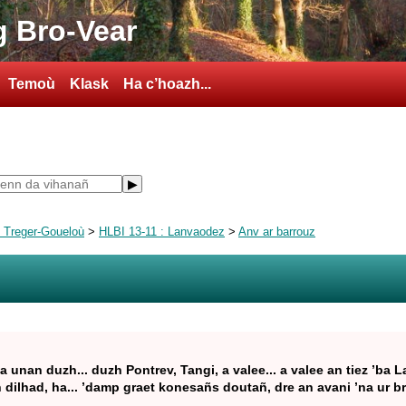
 Bro-Vear
Temoù
Klask
Ha c’hoazh...
ù Treger-Goueloù
>
HLBI 13-11 : Lanvaodez
>
Anv ar barrouz
oa unan duzh... duzh Pontrev, Tangi, a valee... a valee an tiez ’b
 dilhad, ha... ’damp graet konesañs doutañ, dre an avani ’na ur bre