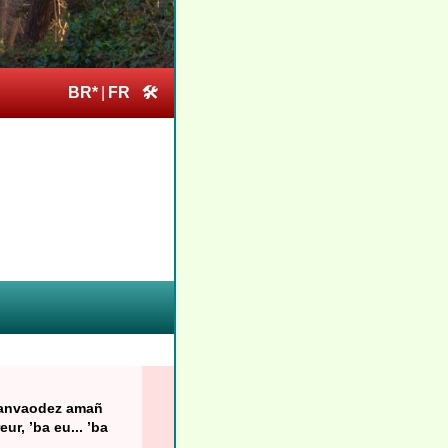
BR*
|
FR
🛠
a Lanvaodez amañ
ur, ’ba eu... ’ba