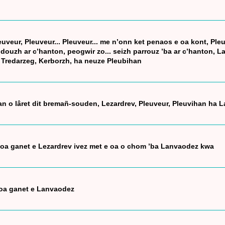
uveur, Pleuveur... Pleuveur... me n’onn ket penaos e oa kont, Pleu
 douzh ar c’hanton, peogwir zo... seizh parrouz ’ba ar c’hanton, 
, Tredarzeg, Kerborzh, ha neuze Pleubihan
oan o lâret dit bremañ-souden, Lezardrev, Pleuveur, Pleuvihan ha
a ganet e Lezardrev ivez met e oa o chom ’ba Lanvaodez kwa
 oa ganet e Lanvaodez