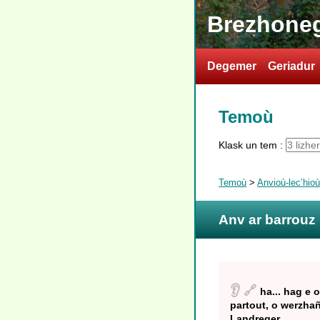
Brezhoneg
Degemer
Geriadur
Temoù
Klask un tem :
Temoù
>
Anvioù-lec’hio
Anv ar barrouz
👂
🔗
ha... hag e 
partout, o werzhañ
Landreger