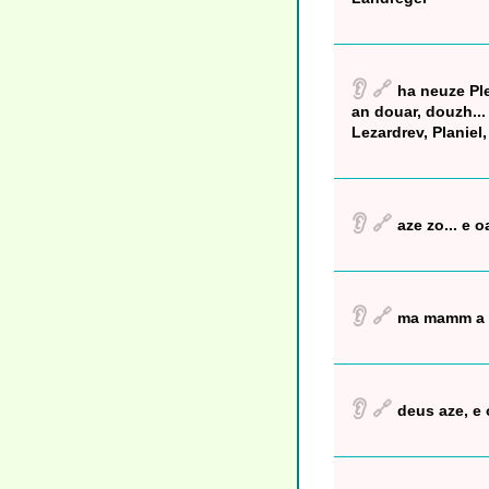
👂
🔗
ha neuze Ple
an douar, douzh...
Lezardrev, Planiel
👂
🔗
aze zo... e 
👂
🔗
ma mamm a o
👂
🔗
deus aze, e