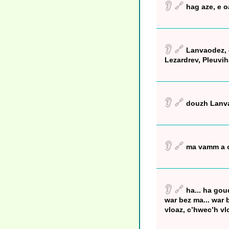
👂
🔗
hag aze, e o
👂
🔗
Lanvaodez, e
Lezardrev, Pleuvi
👂
🔗
douzh Lanva
👂
🔗
ma vamm a 
👂
🔗
ha... ha gou
war bez ma... war 
vloaz, c’hwec’h vl