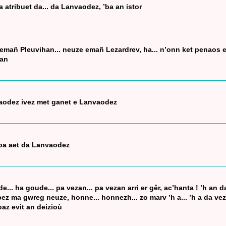
a atribuet da... da Lanvaodez, ’ba an istor
mañ Pleuvihan... neuze emañ Lezardrev, ha... n’onn ket penaos e l
han
odez ivez met ganet e Lanvaodez
oa aet da Lanvaodez
de... ha goude... pa vezan... pa vezan arri er gêr, ac’hanta ! ’h an
bez ma gwreg neuze, honne... honnezh... zo marv ’h a... ’h a da ve
oaz evit an deizioù