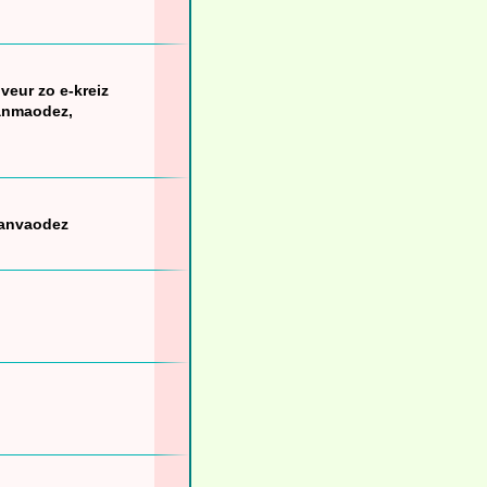
veur zo e-kreiz
Lanmaodez,
 Lanvaodez