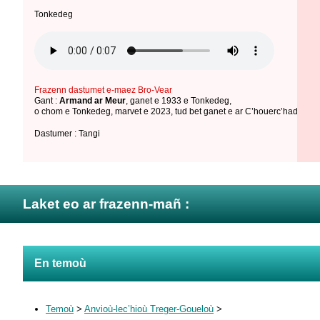
Tonkedeg
Frazenn dastumet e-maez Bro-Vear
Gant :
Armand ar Meur
,
ganet e 1933 e Tonkedeg
,
o chom e Tonkedeg
,
marvet e 2023
,
tud bet ganet e ar C’houerc’had / To
Dastumer : Tangi
Laket eo ar frazenn-mañ :
En temoù
Temoù
>
Anvioù-lec’hioù Treger-Goueloù
>