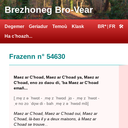
Brezhoneg Bro-Vear
Degemer
Geriadur
Temoù
Klask
BR*
|
FR
🛠
Ha c’hoazh...
Frazenn n° 54630
Maez ar C’hoad, Maez ar C’hoad ya, Maez ar
C’hoad, eno zo daou di, ’ba Maez ar C’hoad
emañ...
[ˌme̞ˑz ə ˈhwɑt - ˌme̞ˑz ˈhwɑd ˌjɑ - ˌme̞ˑz ˈhwɑt -
ˌeˑno zo ˈdo̞w di - bah ˌme̞ˑz ə ˈhwɑd mɑ̃]
Maez ar C’hoad, Maez ar C’hoad oui, Maez ar
C’hoad, là-bas il y a deux maisons, à Maez ar
C’hoad se trouve...