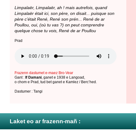
Limpalaër, Limpalaër, ah ! mais autrefois, quand
Limpalaër était ici, son père, on disait... puisque son
père c’était René, René son prén... René de ar
Poullou, oui, (où tu vas ?) on peut comprendre
quelque chose tu vois, René de ar Poullou
Prad
Frazenn dastumet e-maez Bro-Vear
Gant :
If Damani
,
ganet e 1938 e Langoad
,
o chom e Prad
,
tud bet ganet e Kamlez / Berc’hed
.
Dastumer : Tangi
Laket eo ar frazenn-mañ :