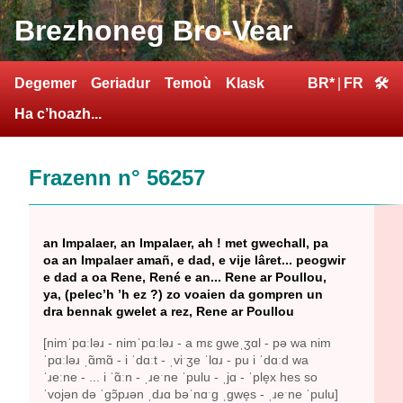
Brezhoneg Bro-Vear
Degemer
Geriadur
Temoù
Klask
BR*
|
FR
🛠
Ha c’hoazh...
Frazenn n° 56257
an Impalaer, an Impalaer, ah ! met gwechall, pa
oa an Impalaer amañ, e dad, e vije lâret... peogwir
e dad a oa Rene, René e an... Rene ar Poullou,
ya, (pelec’h ’h ez ?) zo voaien da gompren un
dra bennak gwelet a rez, Rene ar Poullou
[nimˈpɑːləɹ - nimˈpɑːləɹ - a mɛ gweˌʒɑl - pə wa nim
ˈpɑːləɹ ˌɑ̃mɑ̃ - i ˈdɑːt - ˌviˑʒe ˈlɑɹ - pu i ˈdɑːd wa
ˈɹeːne - ... i ˈɑ̃ːn - ˌɹeˑne ˈpulu - ˌjɑ - ˈple̞x hes so
ˈvojən də ˈgɔ̃pɹən ˌdɹɑ bəˈnɑˑg ˌgwe̞s - ˌɹeˑne ˈpulu]