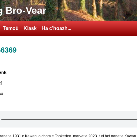
 Bro-Vear
Temoù
Klask
Ha c’hoazh...
56369
ank
k]
nk
ganet e 1931 e Kawan
,
o chom e Tonkedeg
,
marvet e 2023
,
tud bet ganet e Kawan