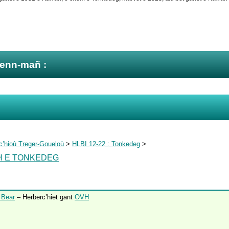
zenn-mañ :
c’hioù Treger-Goueloù
>
HLBI 12-22 : Tonkedeg
>
H E TONKEDEG
 Bear
– Herberc’hiet gant
OVH