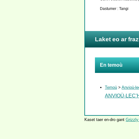
Dastumer : Tangi
Laket eo ar fra
En temoù
Temoù
>
Anvioù-le
ANVIOÙ-LEC’
Kaset taer en-dro gant
Grizzly