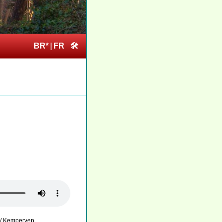
BR*
|
FR
🛠
 / Kemperven
.