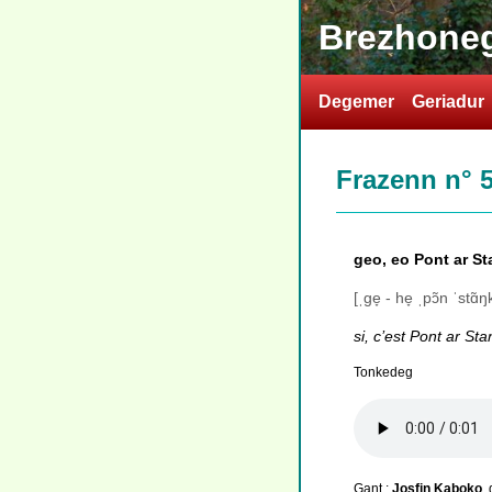
Brezhoneg
Degemer
Geriadur
Frazenn n° 
geo, eo Pont ar St
[ˌge̞ - he̞ ˌpɔ̃n ˈstɑ̃ŋ
si, c’est Pont ar Sta
Tonkedeg
Gant :
Josfin Kaboko
,