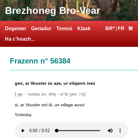
Brezhoneg Bro-Vear
Degemer
Geriadur
Temoù
Klask
BR*
|
FR
🛠
Ha c’hoazh...
Frazenn n° 56384
geo, ar Vouster zo aze, ur vilajenn ivez
[ˌge̞ - ˈvustəɹ zo ˌɑhe̞ - viˈlɑːʒən ˌiˑe]
si, ar Vouster est là, un village aussi
Tonkedeg