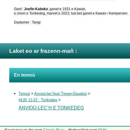
Gant :
Josfin Kaboko
,
ganet e 1931 e Kawan
,
o chom e Tonkedeg
,
marvet e 2023
,
tud bet ganet e Kawan / Kemperven
.
Dastumer : Tangi
Laket eo ar frazenn-mañ :
En temoù
Temoù
>
Anvioù-lec’hioù Treger-Goueloù
>
HLBI 12-22 : Tonkedeg
>
ANVIOÙ-LEC’H E TONKEDEG