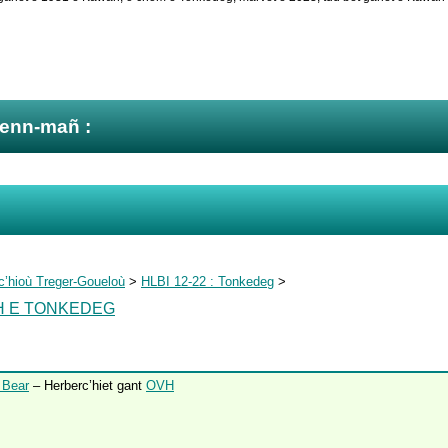
zenn-mañ :
c’hioù Treger-Goueloù
>
HLBI 12-22 : Tonkedeg
>
H E TONKEDEG
 Bear
– Herberc’hiet gant
OVH