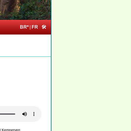
BR*
|
FR
🛠
 / Kemperven
.