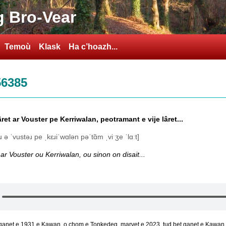
 Bro-Vear
Temoù
Klask
Ha c’hoazh...
56385
lâret ar Vouster pe Kerriwalan, peotramant e vije lâret...
ːɹ ə ˈvustəɹ pe ˌkɛɹiˈwɑlən pəˈtɑ̃m ˌviˑʒe ˈlɑːt]
 ar Vouster ou Kerriwalan, ou sinon on disait...
ganet e 1931 e Kawan
,
o chom e Tonkedeg
,
marvet e 2023
,
tud bet ganet e Kawan