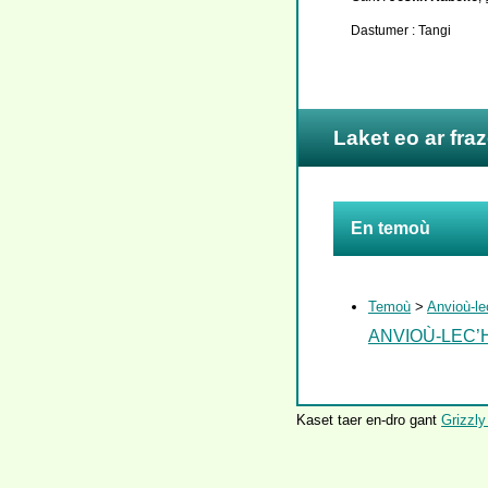
Dastumer : Tangi
Laket eo ar fra
En temoù
Temoù
>
Anvioù-le
ANVIOÙ-LEC’
Kaset taer en-dro gant
Grizzly