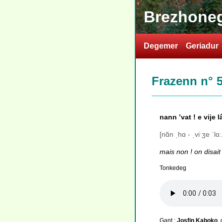
Brezhoneg
Degemer
Geriadur
Frazenn n° 
nann ’vat ! e vije 
[nɑ̃n ˌhɑ - ˌviˑʒe ˈlɑ
mais non ! on disait
Tonkedeg
Gant :
Josfin Kaboko
,