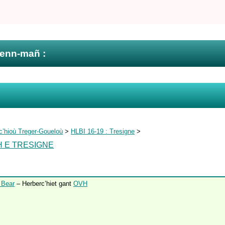
zenn-mañ :
c’hioù Treger-Goueloù
>
HLBI 16-19 : Tresigne
>
H E TRESIGNE
 Bear
– Herberc’hiet gant
OVH