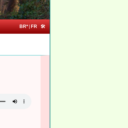
BR*
|
FR
🛠