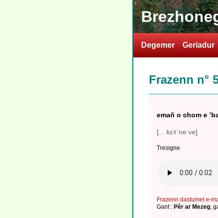
Brezhoneg
Degemer
Geriadur
Frazenn n° 
emañ o chom e ’b
[... kɛꝛˈneˑve]
Tresigne
Frazenn dastumet e-m
Gant :
Pêr ar Mezeg
,
g