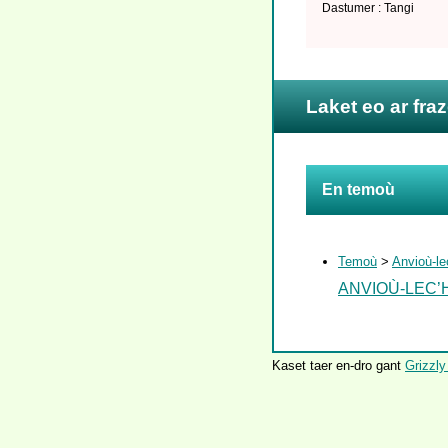
Dastumer : Tangi
Laket eo ar fra
En temoù
Temoù
>
Anvioù-le
ANVIOÙ-LEC’
Kaset taer en-dro gant
Grizzly