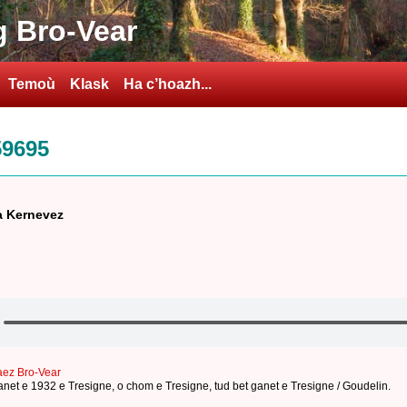
 Bro-Vear
Temoù
Klask
Ha c’hoazh...
59695
a Kernevez
aez Bro-Vear
anet e 1932 e Tresigne
,
o chom e Tresigne
,
tud bet ganet e Tresigne / Goudelin
.