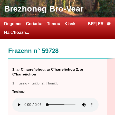
Brezhoneg Bro-Vear
Degemer
Geriadur
Temoù
Klask
BR*
|
FR
🛠
Ha c’hoazh...
Frazenn n° 59728
1. ar C’harreñchou, ar C’harreñchou 2. ar
C’harreñchou
1. [ˈɑʁɛ̃ʃo - ˈɑɾɛ̃ʃo] 2. [ˈhɑʁɛ̃ʃu]
Tresigne