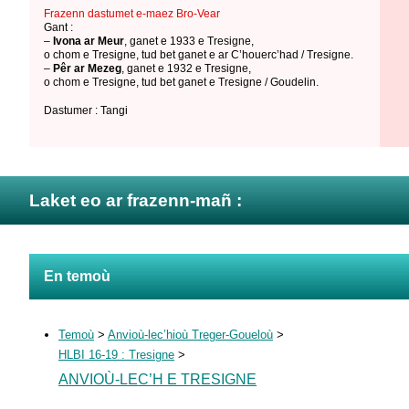
Frazenn dastumet e-maez Bro-Vear
Gant :
–
Ivona ar Meur
,
ganet e 1933 e Tresigne
,
o chom e Tresigne
,
tud bet ganet e ar C’houerc’had / Tresigne
.
–
Pêr ar Mezeg
,
ganet e 1932 e Tresigne
,
o chom e Tresigne
,
tud bet ganet e Tresigne / Goudelin
.
Dastumer : Tangi
Laket eo ar frazenn-mañ :
En temoù
Temoù
>
Anvioù-lec’hioù Treger-Goueloù
>
HLBI 16-19 : Tresigne
>
ANVIOÙ-LEC’H E TRESIGNE