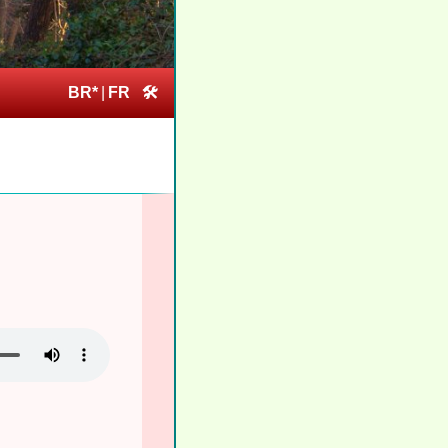
BR*
|
FR
🛠