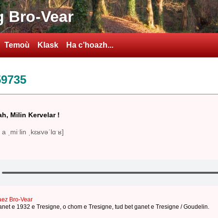
 Bro-Vear
Temoù
Klask
Ha c’hoazh...
59735
ah, Milin Kervelar !
 a ˌmiˑlin ˌkɛʁvəˈlɑˑʁ]
aez Bro-Vear
anet e 1932 e Tresigne
,
o chom e Tresigne
,
tud bet ganet e Tresigne / Goudelin
.