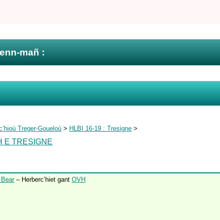
zenn-mañ :
c’hioù Treger-Goueloù
>
HLBI 16-19 : Tresigne
>
H E TRESIGNE
 Bear
– Herberc’hiet gant
OVH