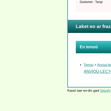
Dastumer : Tangi
Laket eo ar fra
En temoù
Temoù
>
Anvioù-le
ANVIOÙ-LEC’
Kaset taer en-dro gant
Grizzly