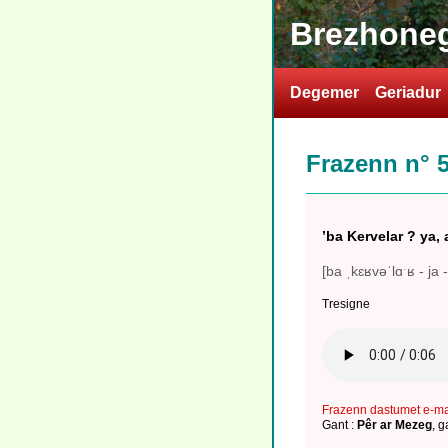
Brezhoneg
Degemer
Geriadur
Frazenn n° 
’ba Kervelar ? ya, 
[ba ˌkɛʁvəˈlɑˑʁ - ja -
Tresigne
Frazenn dastumet e-m
Gant :
Pêr ar Mezeg
,
g