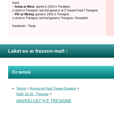
Gant :
–
Ivona ar Meur
,
ganet e 1933 e Tresigne
,
o chom e Tresigne
,
tud bet ganet e ar C’houerc’had / Tresigne
.
–
Pêr ar Mezeg
,
ganet e 1932 e Tresigne
,
o chom e Tresigne
,
tud bet ganet e Tresigne / Goudelin
.
Dastumer : Tangi
Laket eo ar frazenn-mañ :
En temoù
Temoù
>
Anvioù-lec’hioù Treger-Goueloù
>
HLBI 16-19 : Tresigne
>
ANVIOÙ-LEC’H E TRESIGNE