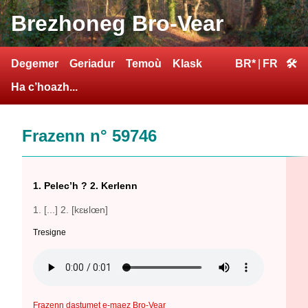
Brezhoneg Bro-Vear
Degemer
Geriadur
Temoù
Klask
BR*
|
FR
🛠
Ha c’hoazh...
Frazenn n° 59746
1. Pelec’h ? 2. Kerlenn
1. [...] 2. [kɛʁlœn]
Tresigne
Frazenn dastumet e-maez Bro-Vear