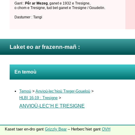
Gant :
Pêr ar Mezeg
,
ganet e 1932 e Tresigne
,
o chom e Tresigne
,
tud bet ganet e Tresigne / Goudelin
.
Dastumer : Tangi
Laket eo ar frazenn-mañ :
En temoù
Temoù
>
Anvioù-lec’hioù Treger-Goueloù
>
HLBI 16-19 : Tresigne
>
ANVIOÙ-LEC’H E TRESIGNE
Kaset taer en-dro gant
Grizzly Bear
– Herberc’hiet gant
OVH