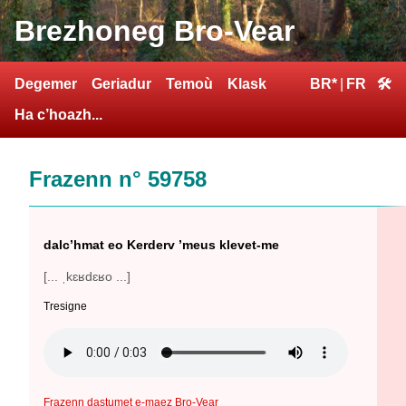
Brezhoneg Bro-Vear
Degemer
Geriadur
Temoù
Klask
BR*
|
FR
🛠
Ha c’hoazh...
Frazenn n° 59758
dalc’hmat eo Kerderv ’meus klevet-me
[... ˌkɛʁdɛʁo ...]
Tresigne
Frazenn dastumet e-maez Bro-Vear