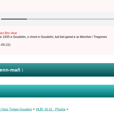
aez Bro-Vear
 e 1935 e Goudelin
,
o chom e Goudelin
,
tud bet ganet e ar Merzher / Tregonev
.
-05-22)
zenn-mañ :
c’hioù Treger-Goueloù
>
HLBI 16-11 : Plouha
>