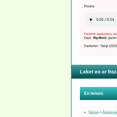
Plouha
Frazenn dastumet e-m
Gant :
Ifig Moriz
,
ganet
Dastumer : Tangi
(2025
Laket eo ar fra
En temoù
Temoù
>
Anvioù-le