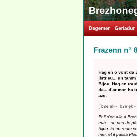
Brezhoneg
Degemer
Geriadur
Frazenn n° 
Hag eñ o vont da B
jistr eu... un tamm
Bijou. Hag en roud
da... d’ar mor, ha
aze.
[ˈbʁeˑe̞k - ˈbʁeˑe̞k -
Et il s’en alla à Bre
euh... un peu de pât
Bijou. Et en route v
mer, et il passa Pleud