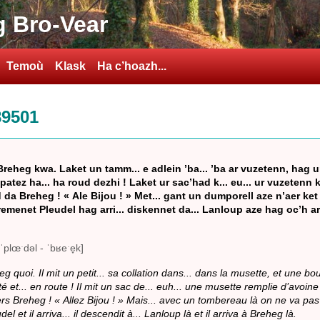
 Bro-Vear
Temoù
Klask
Ha c’hoazh...
89501
reheg kwa. Laket un tamm... e adlein ’ba... ’ba ar vuzetenn, hag u
 patez ha... ha roud dezhi ! Laket ur sac’had k... eu... ur vuzetenn k
 da Breheg ! « Ale Bijou ! » Met... gant un dumporell aze n’aer ket
 tremenet Pleudel hag arri... diskennet da... Lanloup aze hag oc’h a
 ˈplœˑdəl - ˈbʁeˑe̞k]
heg quoi. Il mit un petit... sa collation dans... dans la musette, et une bou
é et... en route ! Il mit un sac de... euh... une musette remplie d’avoine
ers Breheg ! « Allez Bijou ! » Mais... avec un tombereau là on ne va pas si
el et il arriva... il descendit à... Lanloup là et il arriva à Breheg là.