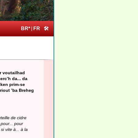
BR*
|
FR
🛠
r voutailhad
erc’h da... da
 ken prim-se
rriout ’ba Breheg
teille de cidre
 pour... pour
 vite à... à la