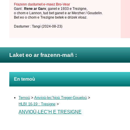
Frazenn dastumet e-maez Bro-Vear
Gant :
Rene ar Garv
,
ganet e 1933 e Trezigne
,
o chom e Lannon
,
tud bet ganet e ar Merzher / Goudelin
.
Bet eo o chom e Trezigne betek e drizek vloaz.
Dastumer : Tangi
(2024-08-23)
Laket eo ar frazenn-mañ :
En temoù
Temoù
>
Anvioù-lec’hioù Treger-Goueloù
>
HLBI 16-19 : Tresigne
>
ANVIOÙ-LEC’H E TRESIGNE