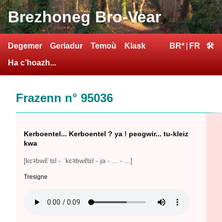
Brezhoneg Bro-Vear
Degemer
Geriadur
Temoù
Klask
BR*
|
FR
🛠
Ha c’hoazh...
Frazenn n° 95036
Kerboentel... Kerboentel ? ya ! peogwir... tu-kleiz
kwa
[kɛꝛbwɛ̃ˈtɛl - ˈkɛꝛbwɛ̃tɛl - ja - ... - ...]
Tresigne