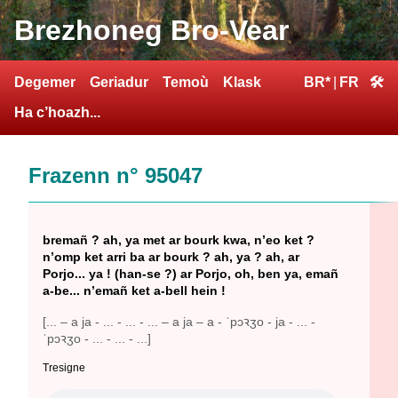
Brezhoneg Bro-Vear
Degemer
Geriadur
Temoù
Klask
BR*
|
FR
🛠
Ha c’hoazh...
Frazenn n° 95047
bremañ ? ah, ya met ar bourk kwa, n’eo ket ?
n’omp ket arri ba ar bourk ? ah, ya ? ah, ar
Porjo... ya ! (han-se ?) ar Porjo, oh, ben ya, emañ
a-be... n’emañ ket a-bell hein !
[... – a ja - ... - ... - ... – a ja – a - ˈpɔꝛʒo - ja - ... -
ˈpɔꝛʒo - ... - ... - ...]
Tresigne