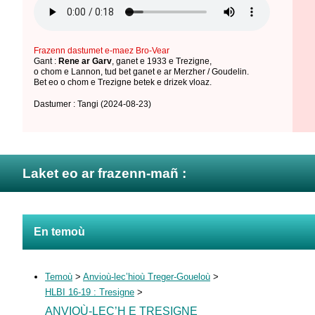
Frazenn dastumet e-maez Bro-Vear
Gant :
Rene ar Garv
,
ganet e 1933 e Trezigne
,
o chom e Lannon
,
tud bet ganet e ar Merzher / Goudelin
.
Bet eo o chom e Trezigne betek e drizek vloaz.
Dastumer : Tangi
(2024-08-23)
Laket eo ar frazenn-mañ :
En temoù
Temoù
>
Anvioù-lec’hioù Treger-Goueloù
>
HLBI 16-19 : Tresigne
>
ANVIOÙ-LEC’H E TRESIGNE