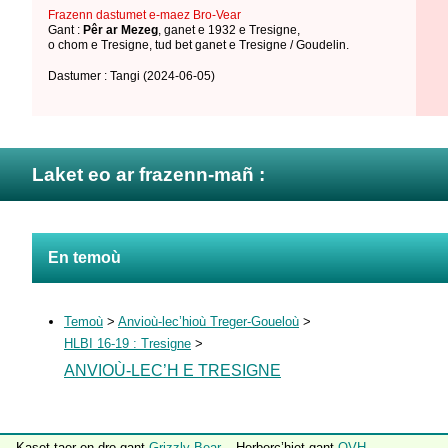
Frazenn dastumet e-maez Bro-Vear
Gant :
Pêr ar Mezeg
,
ganet e 1932 e Tresigne
,
o chom e Tresigne
,
tud bet ganet e Tresigne / Goudelin
.
Dastumer : Tangi
(2024-06-05)
Laket eo ar frazenn-mañ :
En temoù
Temoù
>
Anvioù-lec’hioù Treger-Goueloù
>
HLBI 16-19 : Tresigne
>
ANVIOÙ-LEC’H E TRESIGNE
Kaset taer en-dro gant
Grizzly Bear
– Herberc’hiet gant
OVH