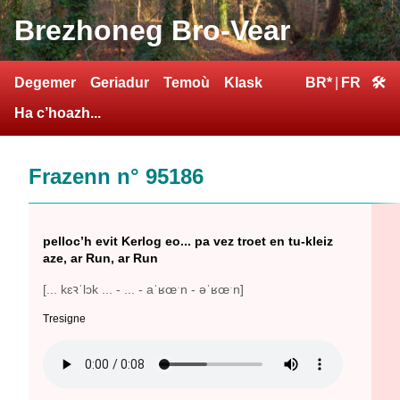
Brezhoneg Bro-Vear
Degemer
Geriadur
Temoù
Klask
BR*
|
FR
🛠
Ha c’hoazh...
Frazenn n° 95186
pelloc’h evit Kerlog eo... pa vez troet en tu-kleiz
aze, ar Run, ar Run
[... kɛꝛˈlɔk ... - ... - aˈʁœˑn - əˈʁœˑn]
Tresigne