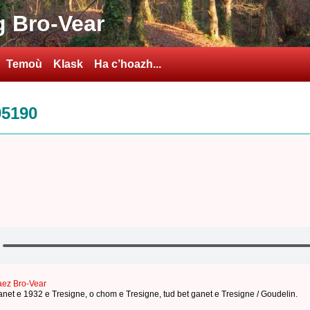
 Bro-Vear
Temoù
Klask
Ha c’hoazh...
95190
aez Bro-Vear
anet e 1932 e Tresigne
,
o chom e Tresigne
,
tud bet ganet e Tresigne / Goudelin
.