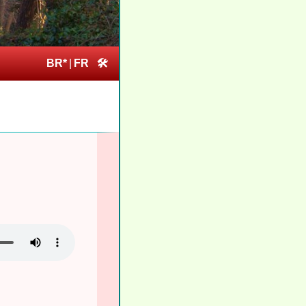
BR*
|
FR
🛠