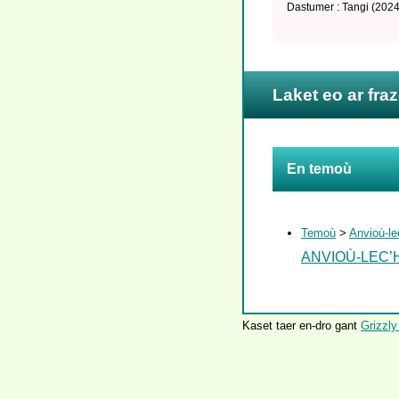
Dastumer : Tangi
(2024
Laket eo ar fra
En temoù
Temoù
>
Anvioù-le
ANVIOÙ-LEC’
Kaset taer en-dro gant
Grizzly