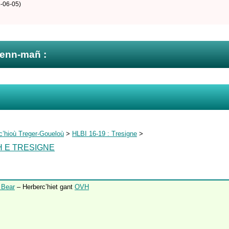
-06-05)
zenn-mañ :
c’hioù Treger-Goueloù
>
HLBI 16-19 : Tresigne
>
H E TRESIGNE
 Bear
– Herberc’hiet gant
OVH