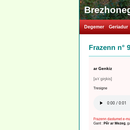
Brezhoneg
Degemer
Geriadur
Frazenn n° 
ar Genkiz
[aꝛˈgiŋkis]
Tresigne
Frazenn dastumet e-m
Gant :
Pêr ar Mezeg
,
g