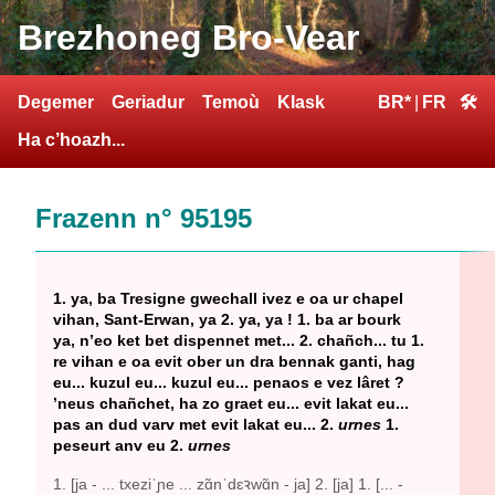
Brezhoneg Bro-Vear
Degemer
Geriadur
Temoù
Klask
BR*
|
FR
🛠
Ha c’hoazh...
Frazenn n° 95195
1. ya, ba Tresigne gwechall ivez e oa ur chapel
vihan, Sant-Erwan, ya 2. ya, ya ! 1. ba ar bourk
ya, n’eo ket bet dispennet met... 2. chañch... tu 1.
re vihan e oa evit ober un dra bennak ganti, hag
eu... kuzul eu... kuzul eu... penaos e vez lâret ?
’neus chañchet, ha zo graet eu... evit lakat eu...
pas an dud varv met evit lakat eu... 2.
urnes
1.
peseurt anv eu 2.
urnes
1. [ja - ... txeziˈɲe ... zɑ̃nˈdɛꝛwɑ̃n - ja] 2. [ja] 1. [... -