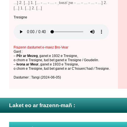
...] 2. [...] 1. [... - ... - ... - ˌtxeziˈɲe - ... - ... - ... - ...] 2.
[...] 1. [...] 2. [...]
Tresigne
Frazenn dastumet e-maez Bro-Vear
Gant :
–
Pêr ar Mezeg
,
ganet e 1932 e Tresigne
,
o chom e Tresigne
,
tud bet ganet e Tresigne / Goudelin
.
–
Ivona ar Meur
,
ganet e 1933 e Tresigne
,
o chom e Tresigne
,
tud bet ganet e ar C’houerc’had / Tresigne
.
Dastumer : Tangi
(2024-06-05)
Laket eo ar frazenn-mañ :