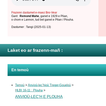
Frazenn dastumet e-maez Bro-Vear
Gant :
Remond Mahe
,
ganet e 1929 e Plian
,
o chom e Lannon
,
tud bet ganet e Plian / Plouha
.
Dastumer : Tangi
(2025-01-13)
Laket eo ar frazenn-mañ :
En temoù
Temoù
>
Anvioù-lec’hioù Treger-Goueloù
>
HLBI 16-11 : Plouha
>
ANVIOÙ-LEC’H E PLOUHA