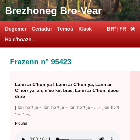
Brezhoneg Bro-Vear
Degemer
Geriadur
Temoù
Klask
BR*
|
FR
🛠
Ha c’hoazh...
Frazenn n° 95423
Lann ar C’horr ya ! Lann ar C’horr ya, Lann ar
C’horr ya, ah, n’eo ket bras, Lann ar C’horr, daou
di zo
[ˌlɑ̃nˈhɔˑꝛ ja - ˌlɑ̃nˈhɔˑꝛ ja - ˌlɑ̃nˈhɔˑꝛ ja - ... - ˌlɑ̃nˈhɔˑꝛ
- ... - ...]
Plouha