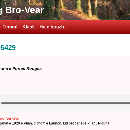
 Bro-Vear
Temoù
Klask
Ha c’hoazh...
95429
chom e
Portes Rouges
aez Bro-Vear
ganet e 1929 e Plian
,
o chom e Lannon
,
tud bet ganet e Plian / Plouha
.