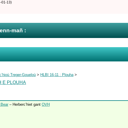
-01-13)
zenn-mañ :
c’hioù Treger-Goueloù
>
HLBI 16-11 : Plouha
>
H E PLOUHA
 Bear
– Herberc’hiet gant
OVH