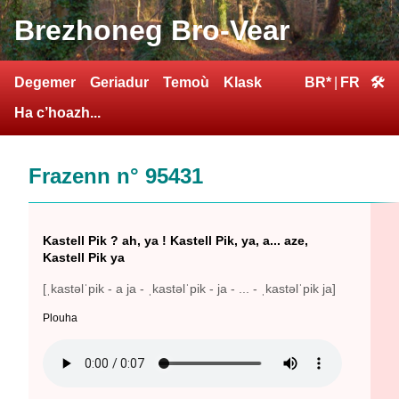
Brezhoneg Bro-Vear
Degemer
Geriadur
Temoù
Klask
BR*
|
FR
🛠
Ha c’hoazh...
Frazenn n° 95431
Kastell Pik ? ah, ya ! Kastell Pik, ya, a... aze,
Kastell Pik ya
[ˌkastəlˈpik - a ja - ˌkastəlˈpik - ja - ... - ˌkastəlˈpik ja]
Plouha