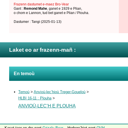
Frazenn dastumet e-maez Bro-Vear
Gant :
Remond Mahe
,
ganet e 1929 e Plian
,
o chom e Lannon
,
tud bet ganet e Plian / Plouha
.
Dastumer : Tangi
(2025-01-13)
Laket eo ar frazenn-mañ :
En temoù
Temoù
>
Anvioù-lec’hioù Treger-Goueloù
>
HLBI 16-11 : Plouha
>
ANVIOÙ-LEC’H E PLOUHA
Kaset taer en-dro gant
Grizzly Bear
– Herberc’hiet gant
OVH