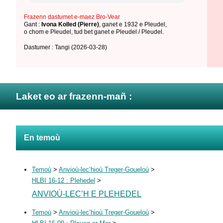
Frazenn dastumet e-maez Bro-Vear
Gant :
Ivona Kolled (Pierre)
,
ganet e 1932 e Pleudel
,
o chom e Pleudel
,
tud bet ganet e Pleudel / Pleudel
.
Dastumer : Tangi
(2026-03-28)
Laket eo ar frazenn-mañ :
En temoù
Temoù
>
Anvioù-lec’hioù Treger-Goueloù
>
HLBI 16-12 : Plehedel
>
ANVIOÙ-LEC’H E PLEHEDEL
Temoù
>
Anvioù-lec’hioù Treger-Goueloù
>