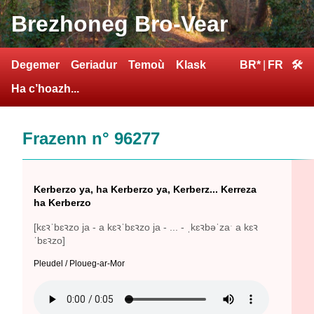
Brezhoneg Bro-Vear
Degemer
Geriadur
Temoù
Klask
BR*
|
FR
🛠
Ha c’hoazh...
Frazenn n° 96277
Kerberzo ya, ha Kerberzo ya, Kerberz... Kerreza
ha Kerberzo
[kɛꝛˈbɛꝛzo ja - a kɛꝛˈbɛꝛzo ja - ... - ˌkɛꝛbəˈzaˑ a kɛꝛ
ˈbɛꝛzo]
Pleudel / Ploueg-ar-Mor