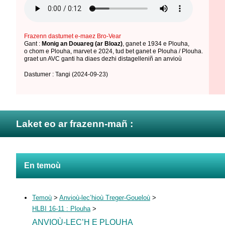
Frazenn dastumet e-maez Bro-Vear
Gant :
Monig an Douareg (ar Bloaz)
,
ganet e 1934 e Plouha
,
o chom e Plouha
,
marvet e 2024
,
tud bet ganet e Plouha / Plouha
.
graet un AVC ganti ha diaes dezhi distagelleniñ an anvioù
Dastumer : Tangi
(2024-09-23)
Laket eo ar frazenn-mañ :
En temoù
Temoù
>
Anvioù-lec’hioù Treger-Goueloù
>
HLBI 16-11 : Plouha
>
ANVIOÙ-LEC’H E PLOUHA