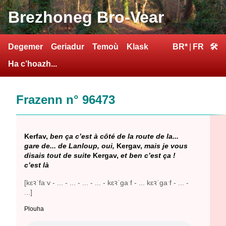
Brezhoneg Bro-Vear
Degemer
Geriadur
Temoù
Klask
BR*
|
FR
🛠
Ha c’hoazh...
Frazenn n° 96473
Kerfav,
ben ça c’est à côté de la route de la...
gare de... de Lanloup, oui,
Kergav,
mais je vous
disais tout de suite
Kergav,
et ben c’est ça !
c’est là
[kɛꝛˈfaˑv - ... - ... - ... - ... - kɛꝛˈgaˑf - ... kɛꝛˈgaˑf - ... -
...]
Plouha